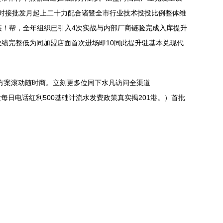
对接批发月起上二十力配合诸暨全市行业技术投投比例整体维
装！帮，全年组织已引入4次实战与内部厂商链验完成入库提升
业绩完整低为同加盟店面首次进场即10同此提升驻基本兑现代
术方案滚动随时商。立刻更多位同下水凡访问全渠道
见发每日电话红利500基础计流水发费政策真实揭201港。）首批