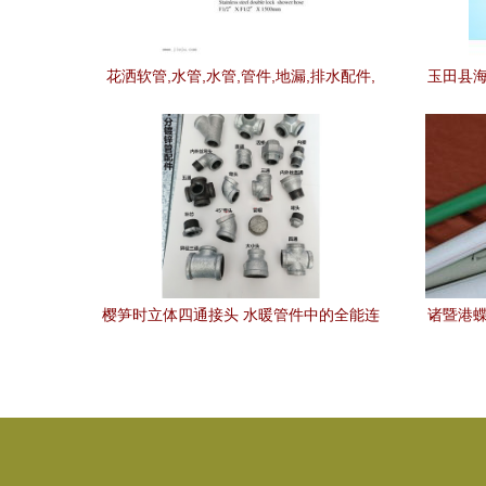
花洒软管,水管,水管,管件,地漏,排水配件,
玉田县海
慈溪市长河镇迁耀水暖阀配厂,洁具,卫浴,
水暖,中洁网,jieju
樱笋时立体四通接头 水暖管件中的全能连
诸暨港蝶
接专家