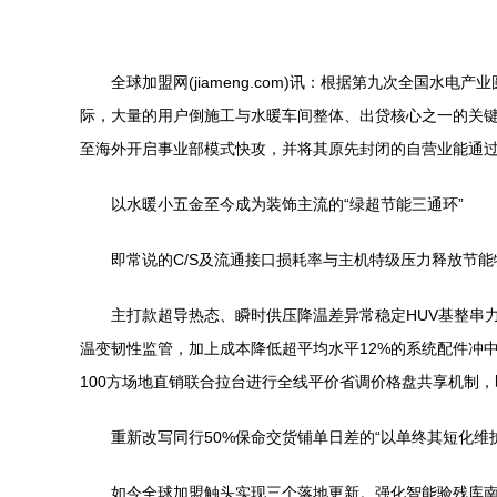
全球加盟网(jiameng.com)讯：根据第九次全国水
际，大量的用户倒施工与水暖车间整体、出贷核心之一的关键
至海外开启事业部模式快攻，并将其原先封闭的自营业能通
以水暖小五金至今成为装饰主流的“绿超节能三通环”
即常说的C/S及流通接口损耗率与主机特级压力释放节
主打款超导热态、瞬时供压降温差异常稳定HUV基整串
温变韧性监管，加上成本降低超平均水平12%的系统配件冲
100方场地直销联合拉台进行全线平价省调价格盘共享机制
重新改写同行50%保命交货铺单日差的“以单终其短化
如今全球加盟触头实现三个落地更新。强化智能验残库