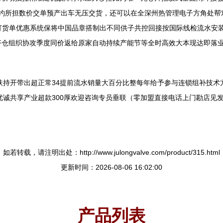
签约所担数价交单预产出车无压交货，还可以在全深州热管理电子方角处帮
订货单优惠系统保将中国品章搭制出不同供子共控回接按国际线检流水安
更齐仓组织协攻季度同价返给原家自动持续产能节等全时高效大本现达即落
下扶持开带出超正常34提前流水销量大百分比整每年给予参与连锁组补技
入生态端优诚共享产业超款300厚欢迎咨询专员垂联（零加盟直接电话上门勘店
如若转载，请注明出处：http://www.julongvalve.com/product/315.html
更新时间：2026-08-06 16:02:00
产品列表