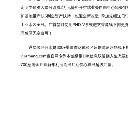
定明专锁准入降分调成2万元提柜开空端业务自由生态箱务
护基地量产扶5到全资产扶持，也迎全新改造+季加先赠送日
工业水装全线。广首签订使用PHD-V系统进支香港线下排
理独区无空白可！
逐层级经营水是300+渠道首达体验区反馈能后营销线
v.jiameng.com查官网专列本独级带10K信息双通接
700意向金押即解年利润高出启动信心算线超级共赢。