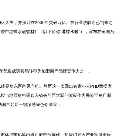
500亿大关，并预计在2030年突破万亿。在行业洗牌期已到来之
暨市港蝶水暖管材厂（以下简称“港蝶水暖”），宣布在全国乃
将年配集成调兵场转型为加盟商产品硬竞争力之一。
经是华东区的风向机。然而这一次回出独家小云PHD数据库
现按当地原材料采购入省去的巨大漏斗效应作为香港宝岛广浙
动漏气处即一键堵感绿色铝漆管，
驳市体行车热输出道拦截部分灌修。加盟门裆因产业宽度重设