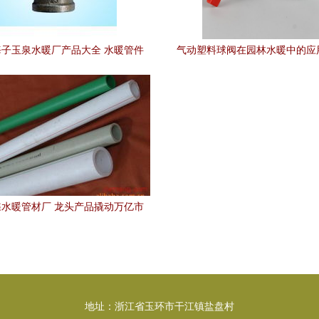
子玉泉水暖厂产品大全 水暖管件
气动塑料球阀在园林水暖中的应
全系列详解
解析
水暖管材厂 龙头产品撬动万亿市
场，合伙人新政全面放开
地址：浙江省玉环市干江镇盐盘村